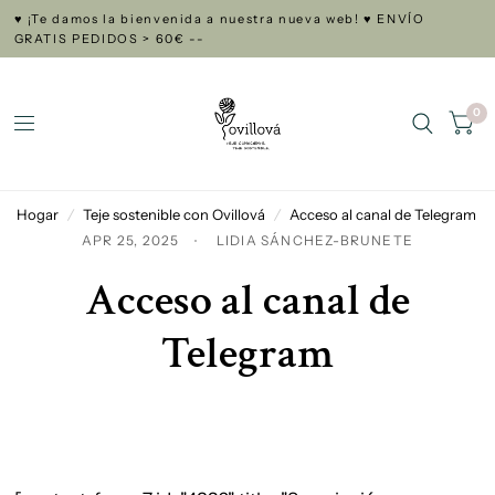
♥ ¡Te damos la bienvenida a nuestra nueva web! ♥ ENVÍO
GRATIS PEDIDOS > 60€ --
0
Hogar
/
Teje sostenible con Ovillová
/
Acceso al canal de Telegram
APR 25, 2025
LIDIA SÁNCHEZ-BRUNETE
Acceso al canal de
Telegram