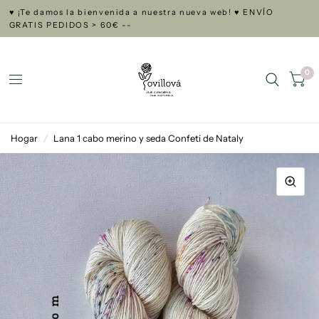
♥ ¡Te damos la bienvenida a nuestra nueva web! ♥ ENVÍO
GRATIS PEDIDOS > 60€ --
0
Hogar
/
Lana 1 cabo merino y seda Confeti de Nataly