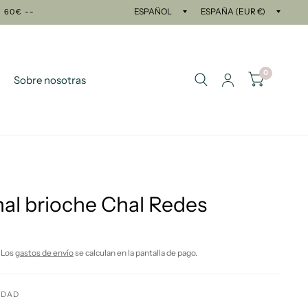
Actualizar
Actual
> 60€ --
país/región
país/r
0
Sobre nosotras
hal brioche Chal Redes
 Los
gastos de envío
se calculan en la pantalla de pago.
IDAD