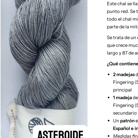
Este chal se l
punto red. Se t
todo el chal mi
parte de la mit
Se trata de un 
que crece muc
largo y 87 de 
¿Qué contien
2 madejas
d
Fingering (
principal
1 madeja
de
Fingering (
secundario
Un
patrón 
Español e i
Medidas fin