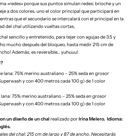
lama «redes» porque sus puntos simulan redes: brioche y un
eje a dos colores, uno el color principal que participará en
entras que el secundario se intercalará con el principal en la
ad del chal utilizando vueltas cortas,
chal sencillo y entretenido, para tejer con agujas de 3.5 y
ho mucho después del bloqueo, hasta medir 215 cm de
ancho! Además, es reversible… yuhuuu!
e?
e lana: 75% merino australiano – 25% seda en grosor
Superwash y con 400 metros cada 100 g) de 1 color
 lana: 75% merino australiano – 25% seda en grosor
Superwash y con 400 metros cada 100 g) de 1 color
con un diseño
de un chal
realizado por
Irina Melero. Idioma:
nglés.
ales del chal: 215 cm de largo y 87 de ancho
.
Necesitarás