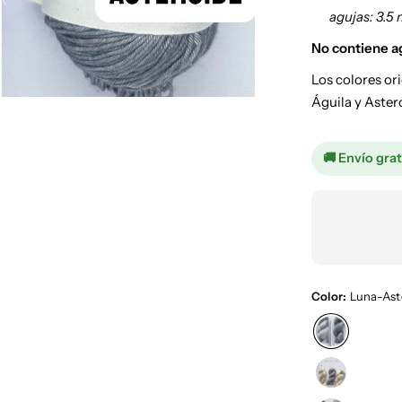
agujas: 3.5
No contiene a
Los colores ori
Águila y Aster
🚚 Envío grat
Color:
Luna-Ast