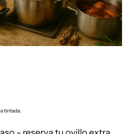
 tintada.
aso - reserva tu ovillo extra