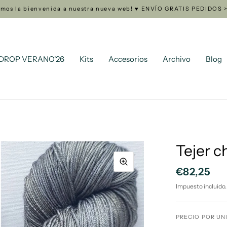
amos la bienvenida a nuestra nueva web! ♥ ENVÍO GRATIS PEDIDOS 
DROP VERANO'26
Kits
Accesorios
Archivo
Blog
Tejer c
€82,25
Impuesto incluido.
PRECIO POR UN