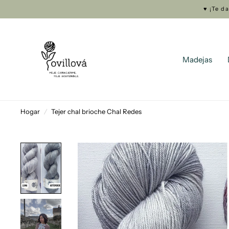
♥ ¡Te d
Madejas
Hogar
/
Tejer chal brioche Chal Redes